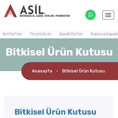
Togg
navi
Not Defteri
Perçinli Kutu
Spiralli Defter
Mukavva Kapaklı 
Bitkisel Ürün Kutusu
Anasayfa
-
Bitkisel Ürün Kutusu
Bitkisel Ürün Kutusu