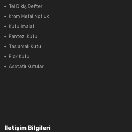
Tel Dikiş Defter
Krom Metal Notluk
Kutu İmalatı
Fantezi Kutu
Taslamalı Kutu
Flok Kutu
Asetatlı Kutular
promosyon ajanda
promosyon kalem
promosyon powerbank
promosyon usb bellek
İletişim Bilgileri