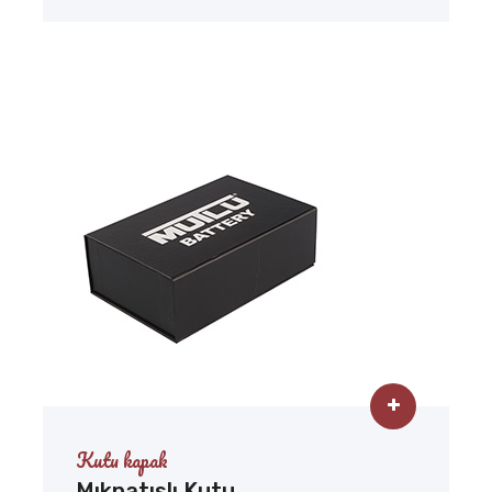
Kutu kapak
Mıknatıslı Kutu