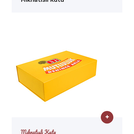
Mıknatıslı Kutu