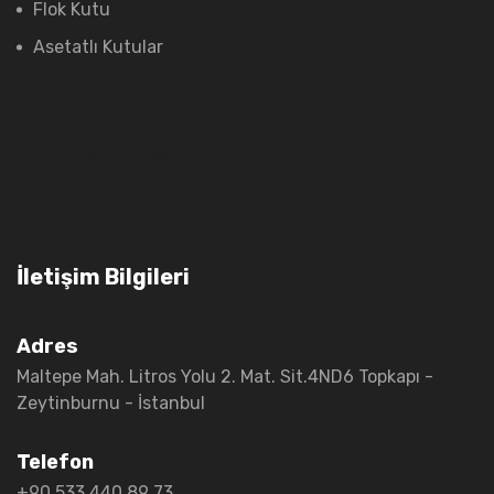
Flok Kutu
Asetatlı Kutular
promosyon ajanda
promosyon kalem
promosyon powerbank
promosyon usb bellek
İletişim Bilgileri
Adres
Maltepe Mah. Litros Yolu 2. Mat. Sit.
4ND6 Topkapı -
Zeytinburnu - İstanbul
Telefon
+90 533 440 89 73