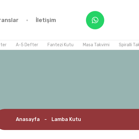
ranslar
İletişim
A-5 Defter
Fantezi Kutu
Masa Takvimi
Spiralli Takvim
Anasayfa
-
Lamba Kutu