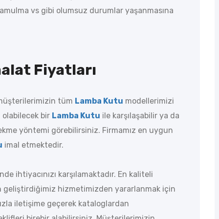
a, yamulma vs gibi olumsuz durumlar yaşanmasına
alat Fiyatları
müşterilerimizin tüm
Lamba Kutu
modellerimizi
 olabilecek bir
Lamba Kutu
ile karşılaşabilir ya da
ekme yöntemi görebilirsiniz. Firmamız en uygun
u
imal etmektedir.
de ihtiyacınızı karşılamaktadır. En kaliteli
 geliştirdiğimiz hizmetimizden yararlanmak için
mızla iletişime geçerek kataloglardan
lifleri birebir alabilirsiniz. Müşterilerimizin