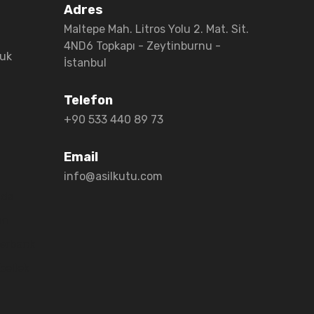
Adres
Maltepe Mah. Litros Yolu 2. Mat. Sit.
4ND6 Topkapı - Zeytinburnu -
luk
İstanbul
Telefon
+90 533 440 89 73
Email
info@asilkutu.com
nda
em
erbank
bellek