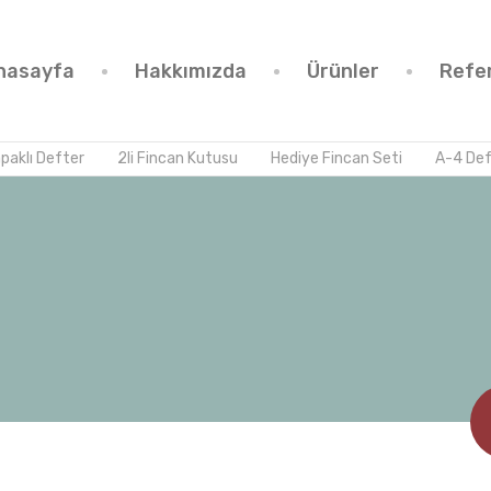
nasayfa
Hakkımızda
Ürünler
Refe
 Defter
2li Fincan Kutusu
Hediye Fincan Seti
A-4 Defter