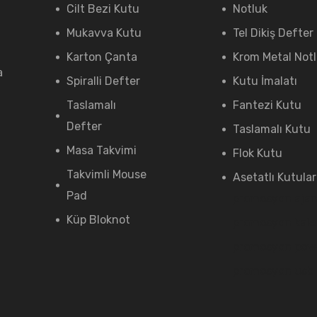
Cilt Bezi Kutu
Notluk
Mukavva Kutu
Tel Dikiş Defter
Karton Çanta
Krom Metal Not
a
Spiralli Defter
Kutu İmalatı
Taslamalı
Fantezi Kutu
Defter
Taslamalı Kutu
Masa Takvimi
Flok Kutu
Takvimli Mouse
Asetatlı Kutular
Pad
promosyon aja
Küp Bloknot
promosyon kal
promosyon pow
promosyon usb 